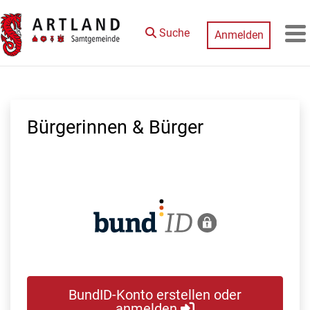
Zum Hauptinhalt springen
Suche
Anmelden
M
Bürgerinnen & Bürger
BundID-Konto erstellen oder
anmelden