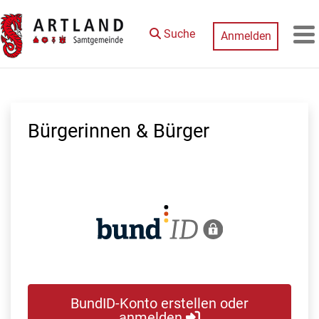
Zum Hauptinhalt springen
Suche
Anmelden
M
Bürgerinnen & Bürger
BundID-Konto erstellen oder
anmelden