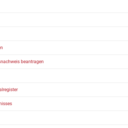
en
tsnachweis beantragen
lregister
nisses