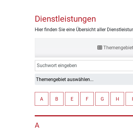
Dienstleistungen
Hier finden Sie eine Übersicht aller Dienstleis
Themengebie
A
B
E
F
G
H
I
A