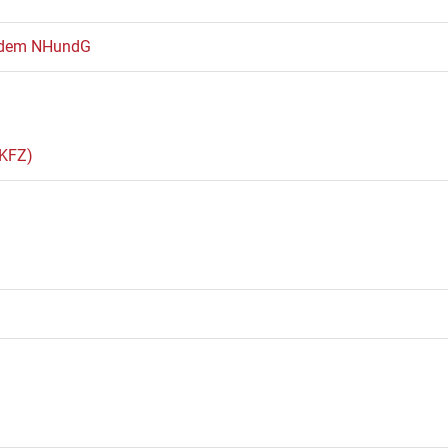
 dem NHundG
iKFZ)