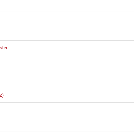
ster
z)