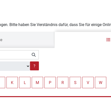
tungen. Bitte haben Sie Verständnis dafür, dass Sie für einige O
te
?
K
L
M
P
R
S
V
W